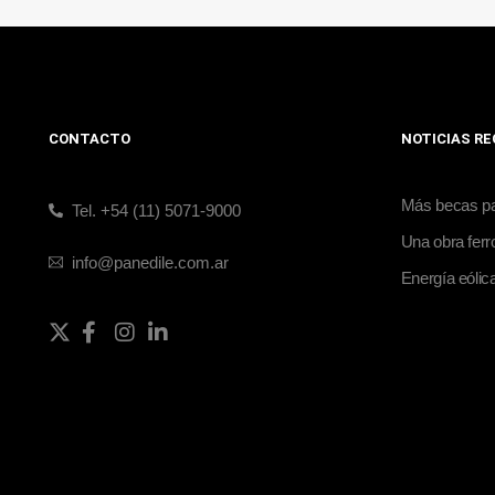
CONTACTO
NOTICIAS R
Más becas par
Tel. +54 (11) 5071-9000
Una obra ferro
info@panedile.com.ar
Energía eólic