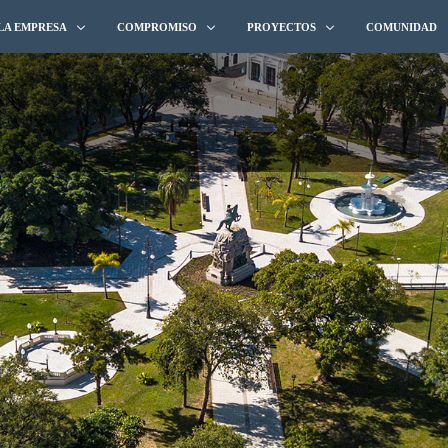
LA EMPRESA
COMPROMISO
PROYECTOS
COMUNIDAD
QUIÉNES SOMOS
CALIDAD
HIDROELÉCTRICOS E HIDRÁULICO
TRAYECTORIA
MEDIO AMBIENTE
SANEAMIENTO Y AGUA POTABLE
BROCHURE 2025
SEGURIDAD & SALUD
FERROVIARIAS
INTEGRIDAD
ARQUITECTURA
EQUIDAD
MINERÍA Y OIL & GAS
EQUIPOS Y LOGÍSTICA
VIALES
OBRAS PORTUARIAS Y OTROS PRO