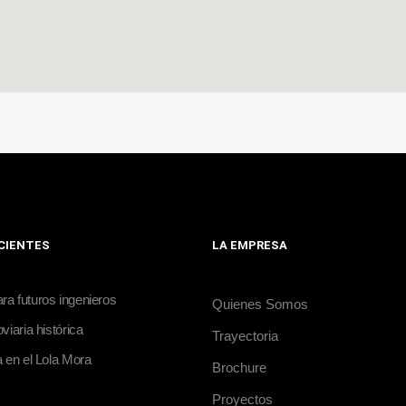
ECIENTES
LA EMPRESA
a futuros ingenieros
Quienes Somos
viaria histórica
Trayectoria
a en el Lola Mora
Brochure
Proyectos