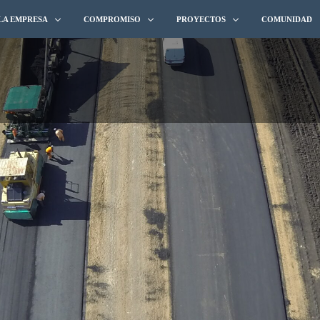
LA EMPRESA
COMPROMISO
PROYECTOS
COMUNIDAD
QUIÉNES SOMOS
CALIDAD
HIDROELÉCTRICOS E HIDRÁULICO
TRAYECTORIA
MEDIO AMBIENTE
SANEAMIENTO Y AGUA POTABLE
BROCHURE 2025
SEGURIDAD & SALUD
FERROVIARIAS
INTEGRIDAD
ARQUITECTURA
EQUIDAD
MINERÍA Y OIL & GAS
EQUIPOS Y LOGÍSTICA
VIALES
OBRAS PORTUARIAS Y OTROS PRO