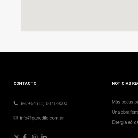
CONTACTO
NOTICIAS R
Más becas par
Tel. +54 (11) 5071-9000
Una obra ferro
info@panedile.com.ar
Energía eólic