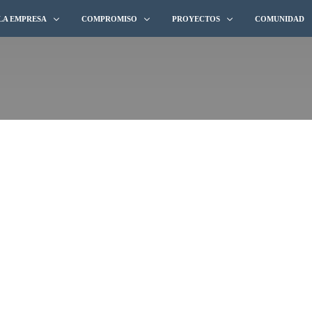
LA EMPRESA
COMPROMISO
PROYECTOS
COMUNIDAD
QUIÉNES SOMOS
CALIDAD
HIDROELÉCTRICOS E HIDRÁULICO
TRAYECTORIA
MEDIO AMBIENTE
SANEAMIENTO Y AGUA POTABLE
BROCHURE 2025
SEGURIDAD & SALUD
FERROVIARIAS
INTEGRIDAD
ARQUITECTURA
EQUIDAD
MINERÍA Y OIL & GAS
EQUIPOS Y LOGÍSTICA
VIALES
OBRAS PORTUARIAS Y OTROS PRO