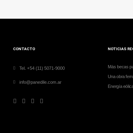
CONTACTO
NOTICIAS R
Más becas par
Tel. +54 (11) 5071-9000
Una obra ferro
info@panedile.com.ar
Energía eólic