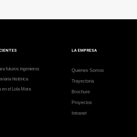
ECIENTES
LA EMPRESA
a futuros ingenieros
Quienes Somos
viaria histórica
Trayectoria
a en el Lola Mora
Brochure
Proyectos
Intranet